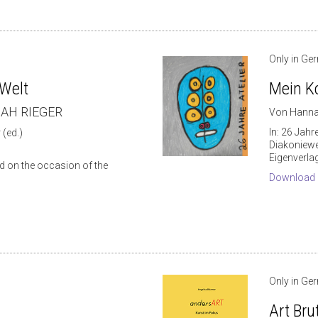
Only in Ge
 Welt
Mein K
NAH RIEGER
Von Hanna
In: 26 Jahre
 (ed.)
Diakoniewe
Eigenverla
d on the occasion of the
Download
Only in Ge
Art Bru