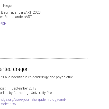
h Rieger
ca Bäumer, andersART, 2020
er: Fonds andersART
 PDF
erted dragon
ut Laila Bachtiar in epidemiology and psychiatric
ger, 11 September 2019
online by Cambridge University Press
idge.org/core/journals/epidemiology-and-
-sciences/.....