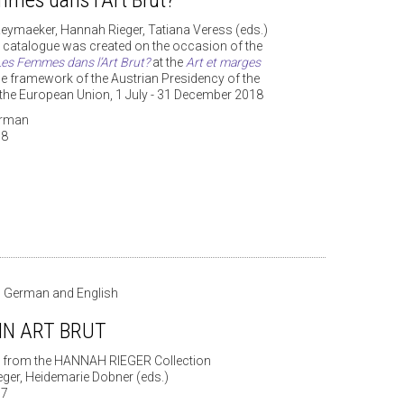
Reymaeker, Hannah Rieger, Tatiana Veress (eds.)
e catalogue was created on the occasion of the
Les Femmes dans l’Art Brut?
at the
Art et marges
he framework of the Austrian Presidency of the
 the European Union, 1 July - 31 December 2018
erman
18
in German and English
 IN ART BRUT
 from the HANNAH RIEGER Collection
ger, Heidemarie Dobner (eds.)
17