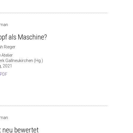
rman
opf als Maschine?
h Rieger
 Atelier
rk Gallneukirchen (Hg.)
g, 2021
 PDF
rman
t neu bewertet