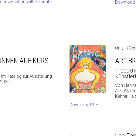
n-conversation-with-hannah-
Download
Only in Ge
INNEN AUF KURS
ART B
Produkti
Künstler
r im Katalog zur Ausstellung
r 2020
Von Hannah
Aus
Flying
Kehrer Heid
Download PDF
Les Fem