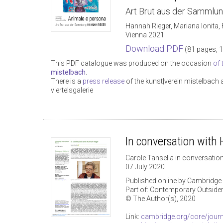
Art Brut aus der Samml
Hannah Rieger, Mariana Ionita, 
Vienna 2021
Download PDF
(81 pages, 
This PDF catalogue was produced on the occasion
of 
mistelbach
.
There is a
press release
of the kunst|verein mistelbach 
viertelsgalerie
In conversation with
Carole Tansella in conversatio
07 July 2020
Published online by Cambridge 
Part of: Contemporary Outsider
© The Author(s), 2020
Link:
cambridge.org/core/journ