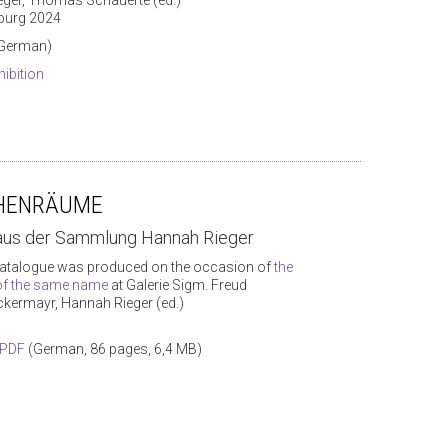
burg 2024
 German)
hibition
HENRÄUME
 aus der Sammlung Hannah Rieger
atalogue was produced on the occasion of
the
 of the same name
at Galerie Sigm. Freud
ckermayr, Hannah Rieger (ed.)
 PDF
(German, 86 pages, 6,4 MB)