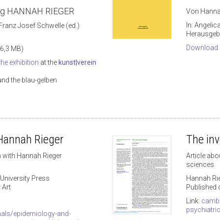
ung HANNAH RIEGER
Von Hanna
In: Angeli
Franz Josef Schwelle (ed.)
Herausgeb
Download
16,3 MB)
the exhibition
at the
kunst|verein
and the blau-gelben
 Hannah Rieger
The inv
n with Hannah Rieger
Article abo
sciences
University Press
Hannah Rie
 Art
Published 
Link:
cambr
psychiatric
als/epidemiology-and-