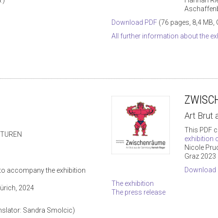
Aschaffen
Download PDF
(76 pages, 8,4 MB,
All further information about the ex
ZWISC
Art Brut
This PDF c
PTUREN
exhibition
Nicole Pru
Graz 2023
Download
to accompany the exhibition
The exhibition
Zürich, 2024
The press release
anslator: Sandra Smolcic)