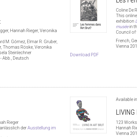
Coline De 
This onlin
t
exhibition
musée
in t
gger, Hannah Rieger, Veronika
Council of
French, G
ard M. Gómez, Elmar R. Gruber,
Vienna 20
r, Thomas Röske, Veronika
sela Steinlechner
Download PDF
- Abb., Deutsch
Available 
LIVING
ah Rieger
123 Works
 anlässlich der
Ausstellung im
Hannah Rie
Vienna 20