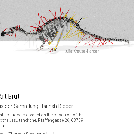
Art Brut
us der Sammlung Hannah Rieger
atalogue was created on the occasion of the
at the Jesuitenkirche, Pfaffengasse 26, 63739
burg
ger, Thomas Schauerte (ed.)