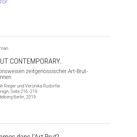
 PDF
rman
RUT CONTEMPORARY.
onsweisen zeitgenössischer Art-Brut-
innen
 Rieger und Veronika Rudorfer
 High
, Seite 216 -219
elberg Berlin, 2019
mes dans l’Art Brut?