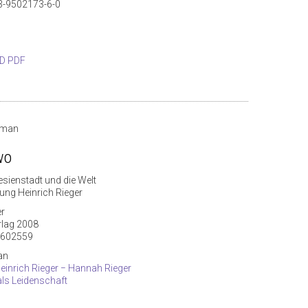
3-9502173-6-0
D PDF
rman
wo
esienstadt und die Welt
ng Heinrich Rieger
er
rlag 2008
7602559
an
Heinrich Rieger − Hannah Rieger
ls Leidenschaft