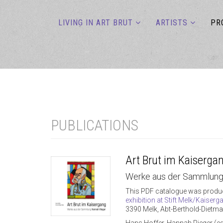
LIVING IN ART BRUT
ARTISTS
PR
PUBLICATIONS
Art Brut im Kaiserga
Werke aus der Sammlung
This PDF catalogue was produ
exhibition at Stift Melk/Kaiserg
3390 Melk, Abt-Berthold-Dietma
Hans Hoffer, Hannah Rieger (ed