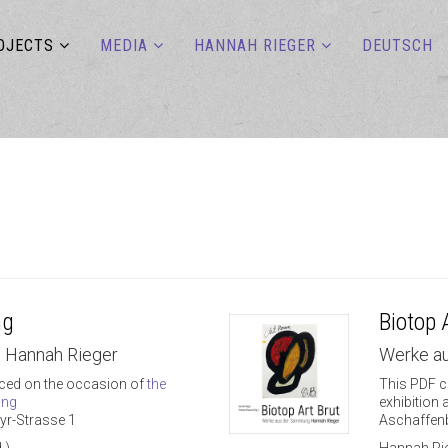
OJECTS
MEDIA
HANNAH RIEGER
DEUTSCH
ng
Biotop 
 Hannah Rieger
Werke a
ced on the occasion of
the
This PDF c
ang
exhibition 
yr-Strasse 1
Aschaffen
.)
Hannah Rie