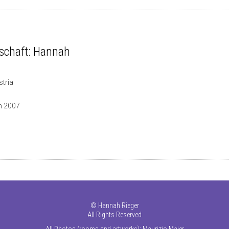
schaft: Hannah
stria
n 2007
©
Hannah Rieger
All Rights Reserved
All Photos (rooms and artworks): Maurizio Maier