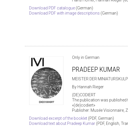
Download PDF catalogue
(German)
Download PDF with image descriptions
(German)
Only in German
PRADEEP KUMAR
MEISTER DER MINIATURSKUL
By Hannah Rieger
(DE)CODIERT
The publication was published 
«(de)codiert»
Publisher: Musée Visionnaire, 
Download excerpt of the booklet
(PDF, German)
Download text about Pradeep Kumar
(PDF, English, Tr