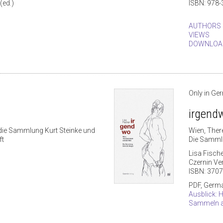
(ed.)
ISBN: 978-
AUTHORS
VIEWS
DOWNLOA
Only in Ge
irgend
die Sammlung Kurt Steinke und
Wien, Ther
ft
Die Sammlu
Lisa Fisch
Czernin Ve
ISBN: 370
PDF, Germ
Ausblick: 
Sammeln a